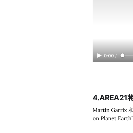
0:00
/
4.AREA
Martin Gar
on Planet Eart