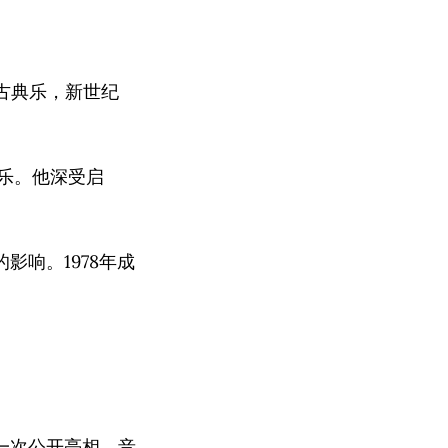
古典乐，新世纪
。
音乐。他深受启
响。1978年成
一次公开亮相，音