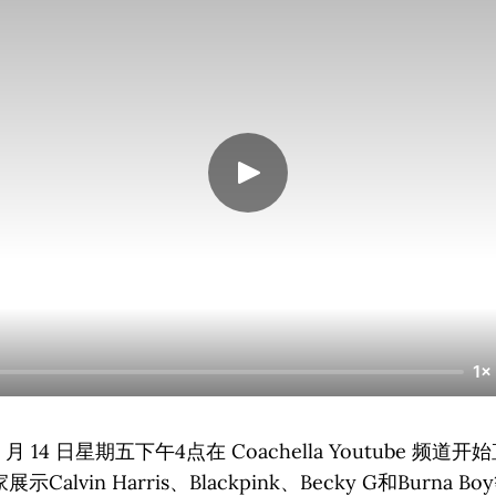
1×
 14 日星期五下午4点在 Coachella Youtube 频
alvin Harris、Blackpink、Becky G和Burna