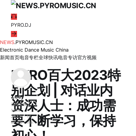
PYRO.DJ
NEWS
.PYROMUSIC.CN
Electronic Dance Music China
新闻首页
电音专栏
全球快讯
电音专访
官方视频
PYRO百大2023特
别企划 | 对话业内
Zoey
资深人士：成功需
已读次数
1444
要不断学习，保持
2023-
14
07-05
min
初心！