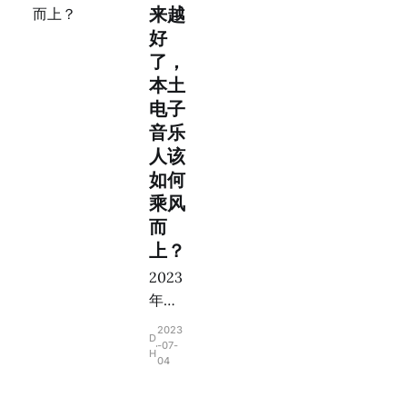
幻小
作为
来越
说
手持
好
《智
麦克
了，
慧之
风的
本土
书》
气场
电子
，小
王
音乐
说由
者，
人该
其创
在DJ
如何
意和
们用
乘风
编辑
韵律
而
团队
和节
上？
开发
拍传
和编
递电
2023
写，
子音
年，
故事
乐的
电子
2023
D
发生
魅力
音乐
-07-
H
04
在魔
时把
热潮
幻世
热情
持续