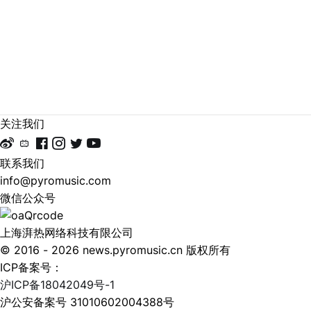
日至
店
垂直
21日
MC
电音
和26
职能
综艺
日至
概括
节目
28日
活跃
引起
的周
在电
的广
末举
子音
泛关
关注我们
行，
乐场
注；
主题
景的
国内
联系我们
为“生
MC
泛音
info@pyromusic.com
命”，
是DJ
乐圈
微信公众号
该音
的亲
层的
乐节
密搭
电音
上海湃热网络科技有限公司
将有
档，
融
© 2016 - 2026 news.pyromusic.cn 版权所有
400
是舞
合；
ICP备案号：
多位
台上
愈来
沪ICP备18042049号-1
电子
的气
愈多
沪公安备案号 31010602004388号
音乐
氛制
的电