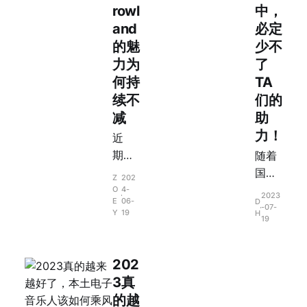
rowl
中，
and
必定
的魅
少不
力为
了
何持
TA
续不
们的
减
助
力！
近
期，
随着
Tom
国内
Z
202
orro
电子
O
4-
2023
E
06-
D
wlan
音乐
-07-
Y
19
H
19
d宣
发展
布推
逐渐
出一
多元
202
本新
化，
3真
的奇
MC
的越