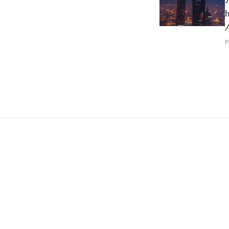
h
/
P