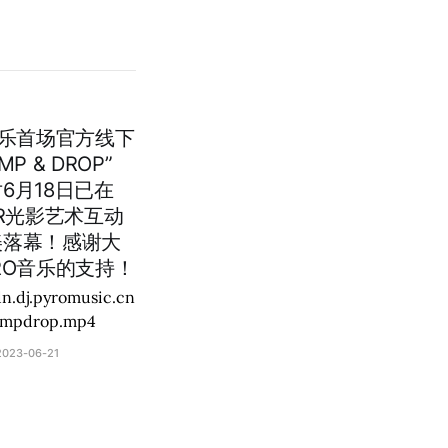
音乐首场官方线下
P & DROP”
6月18日已在
ER光影艺术互动
美落幕！感谢大
RO音乐的支持！
dn.dj.pyromusic.cn
umpdrop.mp4
2023-06-21