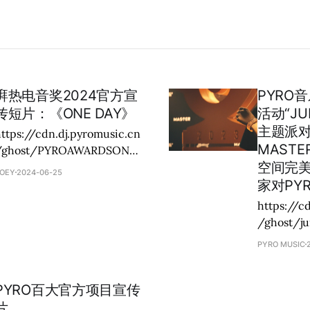
湃热电音奖2024官方宣
PYRO
传短片：《ONE DAY》
活动“JUM
主题派对
ttps://cdn.dj.pyromusic.cn
MAST
/ghost/PYROAWARDSONE
空间完
DAY.mp4
OEY
2024-06-25
家对PY
https://c
/ghost/j
PYRO MUSIC
PYRO百大官方项目宣传
片