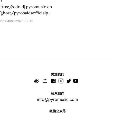
ttps://cdn.dj.pyromusic.cn
ghost/pyrobaidaofficialpro
motevideo.mp4
YRO MUSIC
2023-05-10
关注我们
联系我们
info@pyromusic.com
微信公众号