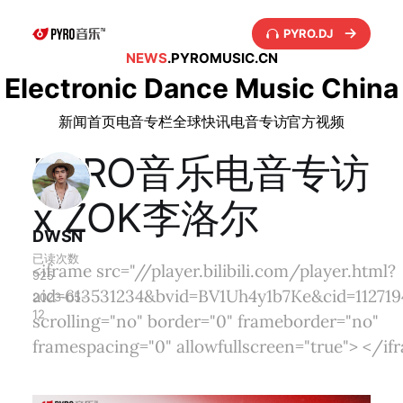
PYRO.DJ
NEWS
.PYROMUSIC.CN
Electronic Dance Music China
新闻首页
电音专栏
全球快讯
电音专访
官方视频
PYRO音乐电音专访
x ZOK李洛尔
DWSN
已读次数
<iframe src="//player.bilibili.com/player.html?
925
aid=613531234&bvid=BV1Uh4y1b7Ke&cid=11271
2023-05-
12
scrolling="no" border="0" frameborder="no"
framespacing="0" allowfullscreen="true"> </if