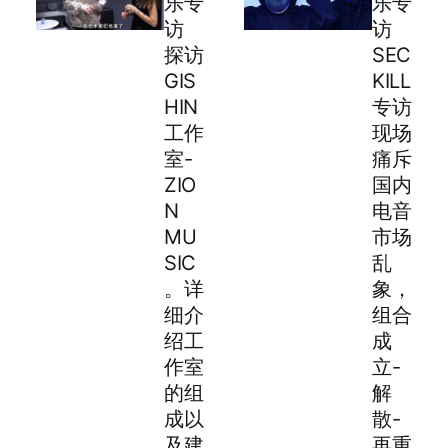
乐专
乐专
访
访
探访
SEC
GIS
KILL
HIN
专访
工作
现场
室-
痛斥
ZIO
国内
N
电音
MU
市场
SIC
乱
。详
象，
细介
组合
绍工
成
作室
立-
的组
解
成以
散-
及建
再重