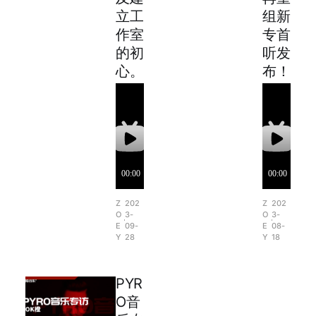
立工
组新
作室
专首
的初
听发
心。
布！
Z
202
Z
202
O
3-
O
3-
E
09-
E
08-
Y
28
Y
18
PYR
O音