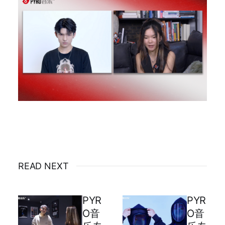
READ NEXT
PYR
PYR
O音
O音